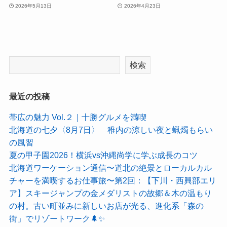
2026年5月13日
2026年4月23日
検索
最近の投稿
帯広の魅力 Vol.２｜十勝グルメを満喫
北海道の七夕〈8月7日〉 稚内の涼しい夜と蝋燭もらい
の風習
夏の甲子園2026！横浜vs沖縄尚学に学ぶ成長のコツ
北海道ワーケーション通信〜道北の絶景とローカルカル
チャーを満喫するお仕事旅〜第2回：【下川・西興部エリ
ア】スキージャンプの金メダリストの故郷＆木の温もり
の村。古い町並みに新しいお店が光る、進化系「森の
街」でリゾートワーク🌲✨