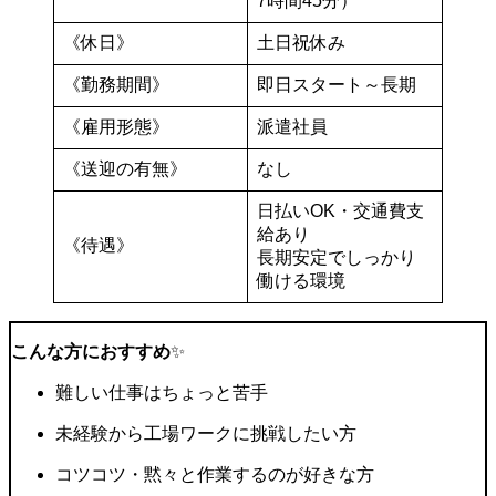
7時間45分）
《休日》
土日祝休み
《勤務期間》
即日スタート～長期
《雇用形態》
派遣社員
《送迎の有無》
なし
日払いOK・交通費支
給あり
《待遇》
長期安定でしっかり
働ける環境
こんな方におすすめ
✨
難しい仕事はちょっと苦手
未経験から工場ワークに挑戦したい方
コツコツ・黙々と作業するのが好きな方