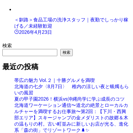
＜釧路＞食品工場の洗浄スタッフ｜夜勤でしっかり稼
げる／未経験歓迎
2026年4月23日
検索
検索
最近の投稿
帯広の魅力 Vol.２｜十勝グルメを満喫
北海道の七夕〈8月7日〉 稚内の涼しい夜と蝋燭もら
いの風習
夏の甲子園2026！横浜vs沖縄尚学に学ぶ成長のコツ
北海道ワーケーション通信〜道北の絶景とローカルカ
ルチャーを満喫するお仕事旅〜第2回：【下川・西興
部エリア】スキージャンプの金メダリストの故郷＆木
の温もりの村。古い町並みに新しいお店が光る、進化
系「森の街」でリゾートワーク🌲✨