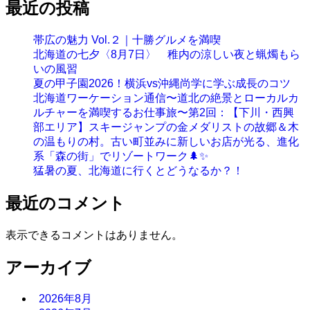
最近の投稿
帯広の魅力 Vol.２｜十勝グルメを満喫
北海道の七夕〈8月7日〉 稚内の涼しい夜と蝋燭もら
いの風習
夏の甲子園2026！横浜vs沖縄尚学に学ぶ成長のコツ
北海道ワーケーション通信〜道北の絶景とローカルカ
ルチャーを満喫するお仕事旅〜第2回：【下川・西興
部エリア】スキージャンプの金メダリストの故郷＆木
の温もりの村。古い町並みに新しいお店が光る、進化
系「森の街」でリゾートワーク🌲✨
猛暑の夏、北海道に行くとどうなるか？！
最近のコメント
表示できるコメントはありません。
アーカイブ
2026年8月